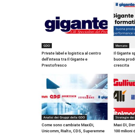
GDO
Mercato
Private label e logistica al centro
Il Gigante s
dell’intesa tra Il Gigante e
buona produ
Prestofresco
crescita
Analisi dei Gruppi della GDO
Strategie dei
Come sono cambiate MaxiDi,
Maxi Dì, Dim
Unicomm, Rialto, CDS, Superemme
100 milioni 