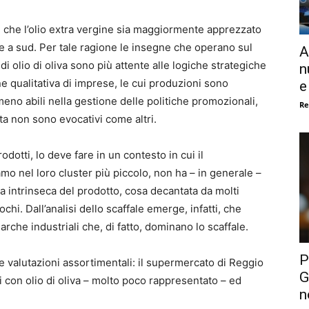
che l’olio extra vergine sia maggiormente apprezzato
che a sud. Per tale ragione le insegne che operano sul
A
i olio di oliva sono più attente alle logiche strategiche
n
one qualitativa di imprese, le cui produzioni sono
e
meno abili nella gestione delle politiche promozionali,
Re
ta non sono evocativi come altri.
dotti, lo deve fare in un contesto in cui il
o nel loro cluster più piccolo, non ha – in generale –
 intrinseca del prodotto, cosa decantata da molti
hi. Dall’analisi dello scaffale emerge, infatti, che
arche industriali che, di fatto, dominano lo scaffale.
P
 e valutazioni assortimentali: il supermercato di Reggio
G
 con olio di oliva – molto poco rappresentato – ed
n