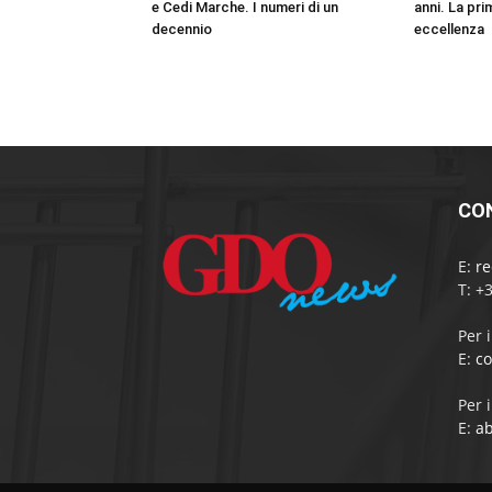
e Cedi Marche. I numeri di un
anni. La pri
decennio
eccellenza
CO
E:
r
T: +
Per 
E:
c
Per 
E:
a