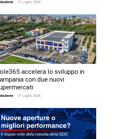
dazione
-
31 Luglio 2026
ole365 accelera lo sviluppo in
ampania con due nuovi
upermercati
dazione
-
31 Luglio 2026