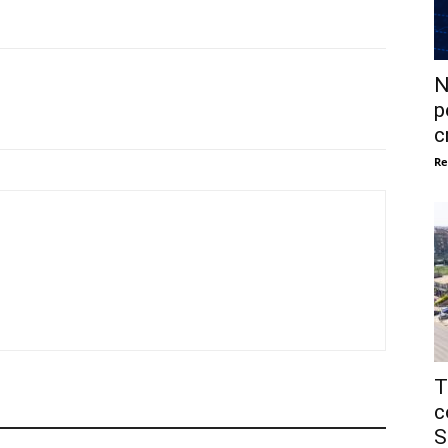
N
p
c
Re
T
c
S