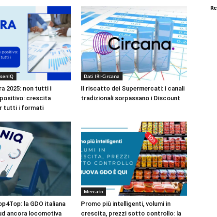
Re
lsenIQ
Dati IRI-Circana
 2025: non tutti i
Il riscatto dei Supermercati: i canali
positivo: crescita
tradizionali sorpassano i Discount
r tutti i formati
Mercato
op4Top: la GDO italiana
Promo più intelligenti, volumi in
ud ancora locomotiva
crescita, prezzi sotto controllo: la