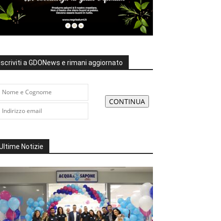
Iscriviti a GDONews e rimani aggiornato
Ultime Notizie