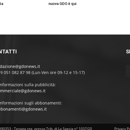
ta
nuova GDO è qui
NTATTI
S
edazione@gdonews.it
39 051 082 87 98 (Lun-Ven ore 09-12 e 15-17)
informazioni sulla pubblicità:
ommerciale@gdonews.it
informazioni sugli abbonamenti:
bbonamenti@gdonews.it
4390353 - Testata reg. presso Trib. di La Spezia n° 1037/20
Privacy Po