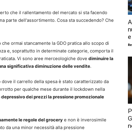
certo che il rallentamento del mercato si sta facendo
 una parte dell'assortimento. Cosa sta succedendo? Che
A
n
e
 che ormai stancamente la GDO pratica allo scopo di
Re
za e, soprattutto in determinate categorie, comporta il
 praticata. Vi sono aree merceologiche dove
diminuire la
una significativa diminuzione delle vendite
.
dove il carrello della spesa è stato caratterizzato da
terrotto per qualche mese durante il lockdown nella
 depressivo dei prezzi la pressione promozionale
P
G
uamente le regole del grocery
e non è inverosimile
n
to da una minor necessità alla pressione