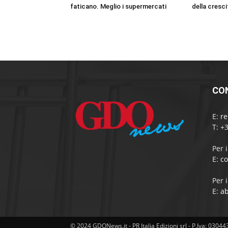
faticano. Meglio i supermercati
della cresci
CO
E:
r
T: +
Per 
E:
c
Per 
E:
a
© 2024 GDONews.it - PR Italia Edizioni srl - P.Iva: 0304