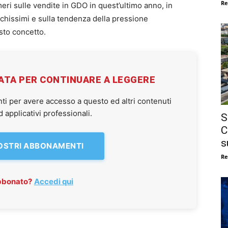
Re
eri sulle vendite in GDO in quest’ultimo anno, in
eschissimi e sulla tendenza della pressione
to concetto.
VATA PER CONTINUARE A LEGGERE
ti per avere accesso a questo ed altri contenuti
applicativi professionali.
S
C
s
NOSTRI ABBONAMENTI
Re
abbonato?
Accedi qui