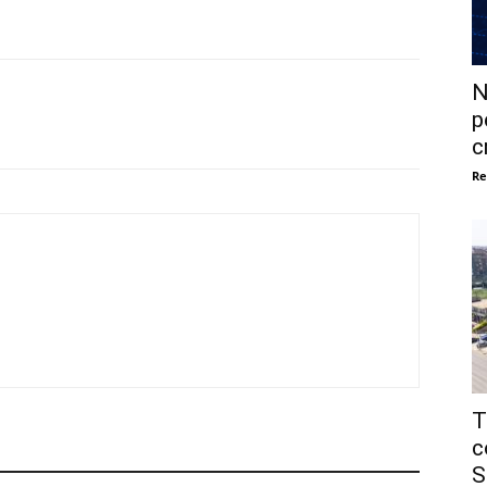
N
p
c
Re
T
c
S