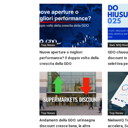
Top News
Dati NIQ-Nie
Nuove aperture o migliori
GDO chiusura
performance? Il doppio volto della
discount in 
crescita della GDO
selettiva pe
Top News
Top News
Andamenti della GDO: un’insegna
NielsenIQ T
discount cresce bene, le altre
accelera, S