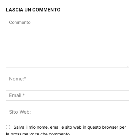
LASCIA UN COMMENTO
Commento:
No
Ema
Sit
We
Salva il mio nome, email e sito web in questo browser per
la prossima volta che commento.