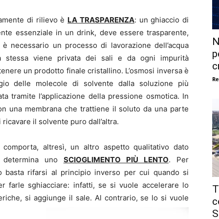
amente di rilievo è
LA TRASPARENZA
: un ghiaccio di
iente essenziale in un drink, deve essere trasparente,
N
o è necessario un processo di lavorazione dell’acqua
p
a stessa viene privata dei sali e da ogni impurità
c
nere un prodotto finale cristallino. L’osmosi inversa è
Re
io delle molecole di solvente dalla soluzione più
a tramite l’applicazione della pressione osmotica. In
 con una membrana che trattiene il soluto da una parte
cavare il solvente puro dall’altra.
 comporta, altresì, un altro aspetto qualitativo dato
he determina uno
SCIOGLIMENTO PIÙ LENTO
. Per
 basta rifarsi al principio inverso per cui quando si
 farle sghiacciare: infatti, se si vuole accelerare lo
T
riche, si aggiunge il sale. Al contrario, se lo si vuole
c
S