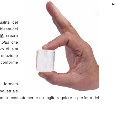
Re
alità del
chiesta dei
MA
: creare
n
plus
che
vo di alta
 produzione
 conforme
l formato
ndustriale
antire costantemente un taglio regolare e perfetto del