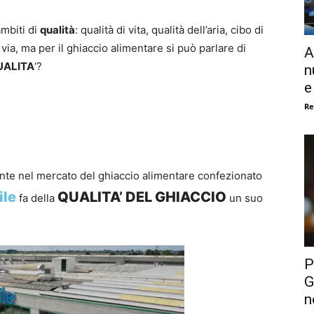
ambiti di
qualità
: qualità di vita, qualità dell’aria, cibo di
ì via, ma per il ghiaccio alimentare si può parlare di
A
UALITA
‘?
n
e
Re
te nel mercato del ghiaccio alimentare confezionato
ile
QUALITA’ DEL GHIACCIO
fa della
un suo
P
G
n