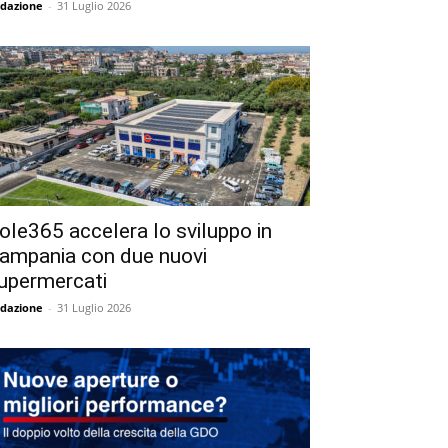
dazione
-
31 Luglio 2026
ole365 accelera lo sviluppo in
ampania con due nuovi
upermercati
dazione
-
31 Luglio 2026