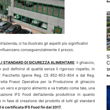
Re
’azienda, ci ha illustrato gli aspetti più significativi
e influenzano conseguenzialmente il prezzo.
S
C
LI
STANDARD DI SICUREZZA ALIMENTARE
: il ghiaccio,
s
n può definirsi di qualità senza il rigoroso rispetto, in
 dal Pacchetto Igiene Reg. CE 852-853-854 e dal Reg.
Re
retta Prassi Operativa per la Produzione di ghiaccio
è un vero e proprio alimento e va trattato come tale, una
cazione IFS Food dell’azienda produttrice in quanto
o in fase di creazione del prodotto di tutti gli standard
l è certificata IFS Food fin dal 2017.