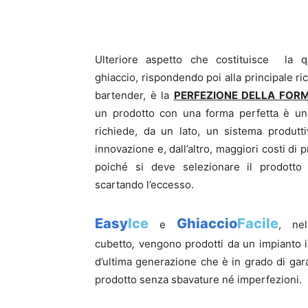
Ulteriore aspetto che costituisce la qu
ghiaccio, rispondendo poi alla principale ri
bartender, è la
PERFEZIONE DELLA FOR
un pro
dotto con una
forma perfetta è u
richiede, da un lato, un sistema produtti
innovazione e, dall’altro, maggiori costi di
poiché si deve selezionare il prodotto
scartando l’eccesso.
Easy
Ice
Ghiaccio
Facile
e
, ne
cubetto
,
vengono prodotti da un impianto i
d’ultima generazione che è in grado di gar
prodotto senza sbavature né imperfezioni.