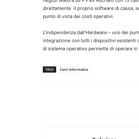
negozi Maiora (di PV ex Auchan) con 15 cass
direttamente il proprio software di cassa, s
punto di vista dei costi operativi.
L’indipendenza dall’Hardware – uno dei punti
integrazione con tutti i dispositivi esistenti
di sistema operativo permette di operare i
TAGS
Camì Informatica