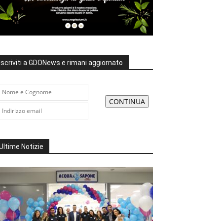
Iscriviti a GDONews e rimani aggiornato
Ultime Notizie