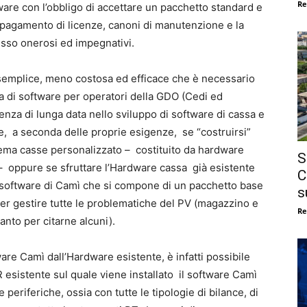
Re
ware con l’obbligo di accettare un pacchetto standard e
pagamento di licenze, canoni di manutenzione e la
esso onerosi ed impegnativi.
semplice, meno costosa ed efficace che è necessario
a di software per operatori della GDO (Cedi ed
ienza di lunga data nello sviluppo di software di cassa e
are, a seconda delle proprie esigenze, se “costruirsi”
stema casse personalizzato – costituito da hardware
S
 – oppure se sfruttare l’Hardware cassa già esistente
C
e software di Camì che si compone di un pacchetto base
s
 per gestire tutte le problematiche del PV (magazzino e
Re
anto per citarne alcuni).
re Camì dall’Hardware esistente, è infatti possibile
 esistente sul quale viene installato il software Camì
e periferiche, ossia con tutte le tipologie di bilance, di