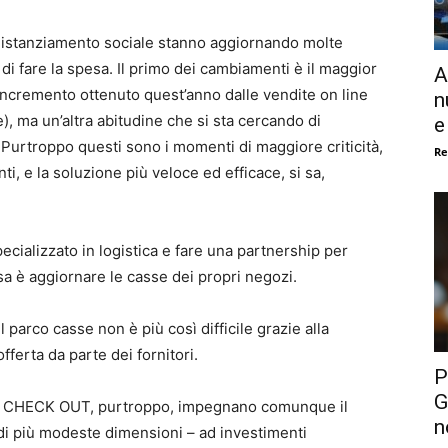
 distanziamento sociale stanno aggiornando molte
di fare la spesa. Il primo dei cambiamenti è il maggior
A
 l’incremento ottenuto quest’anno dalle vendite on line
n
), ma un’altra abitudine che si sta cercando di
e
 Purtroppo questi sono i momenti di maggiore criticità,
Re
nti, e la soluzione più veloce ed efficace, si sa,
ecializzato in logistica e fare una partnership per
osa è aggiornare le casse dei propri negozi.
parco casse non è più così difficile grazie alla
fferta da parte dei fornitori.
P
G
ELF CHECK OUT, purtroppo, impegnano comunque il
n
ti di più modeste dimensioni – ad investimenti