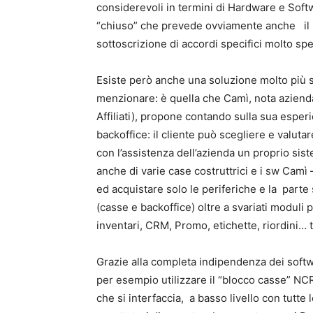
considerevoli in termini di Hardware e Soft
“chiuso” che prevede ovviamente anche il 
sottoscrizione di accordi specifici molto sp
Esiste però anche una soluzione molto più 
menzionare: è quella che Camì, nota aziend
Affiliati), propone contando sulla sua esper
backoffice: il cliente può scegliere e valut
con l’assistenza dell’azienda un proprio si
anche di varie case costruttrici e i sw Camì
ed acquistare solo le periferiche e la part
(casse e backoffice) oltre a svariati moduli
inventari, CRM, Promo, etichette, riordini… t
Grazie alla completa indipendenza dei softwa
per esempio utilizzare il “blocco casse” NCR
che si interfaccia, a basso livello con tutte l