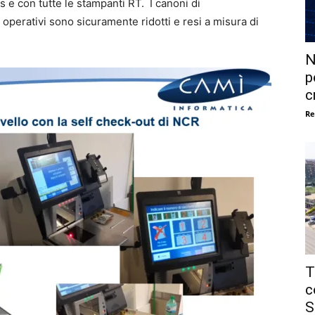
 e con tutte le stampanti RT. I canoni di
i operativi sono sicuramente ridotti e resi a misura di
N
p
c
Re
T
c
S