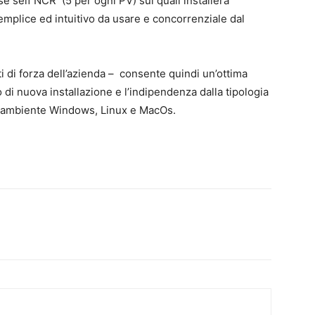
e self NCR (5 per ogni PV) sui quali installerà
emplice ed intuitivo da usare e concorrenziale dal
 di forza dell’azienda – consente quindi un’ottima
 o di nuova installazione e l’indipendenza dalla tipologia
n ambiente Windows, Linux e MacOs.