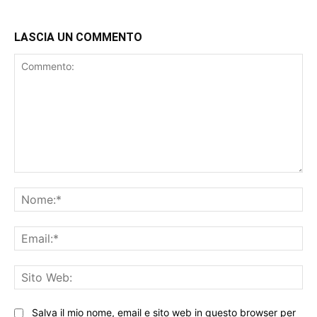
LASCIA UN COMMENTO
Commento:
No
Ema
Sit
We
Salva il mio nome, email e sito web in questo browser per