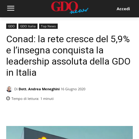
Accedi
GDO
GDO Italia
Top News
Conad: la rete cresce del 5,9%
e l’insegna conquista la
leadership assoluta della GDO
in Italia
Di
Dott. Andrea Meneghini
16 Giugno 2020
Tempo di lettura:
1
minuti