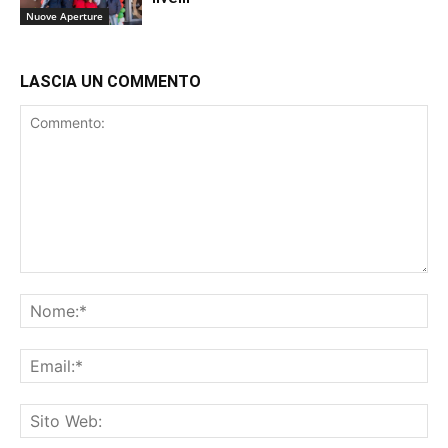
Nuove Aperture
LASCIA UN COMMENTO
Commento:
No
Ema
Sit
We