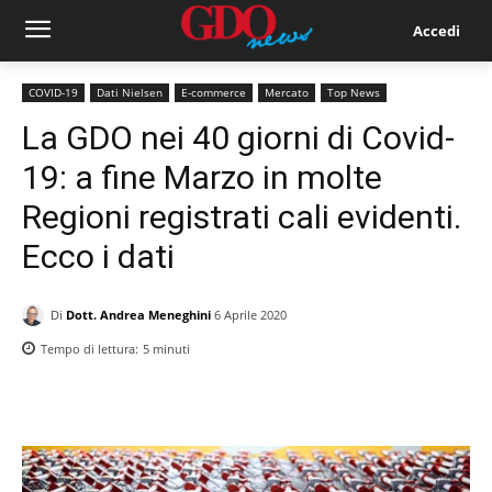
Accedi
COVID-19
Dati Nielsen
E-commerce
Mercato
Top News
La GDO nei 40 giorni di Covid-
19: a fine Marzo in molte
Regioni registrati cali evidenti.
Ecco i dati
Di
Dott. Andrea Meneghini
6 Aprile 2020
Tempo di lettura:
5
minuti