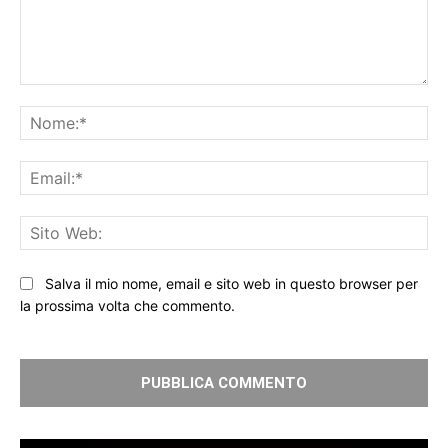
Commento:
No
Ema
Sit
We
Salva il mio nome, email e sito web in questo browser per
la prossima volta che commento.