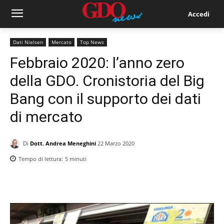
Accedi
Dati Nielsen
Mercato
Top News
Febbraio 2020: l’anno zero
della GDO. Cronistoria del Big
Bang con il supporto dei dati
di mercato
Di
Dott. Andrea Meneghini
22 Marzo 2020
Tempo di lettura:
5
minuti