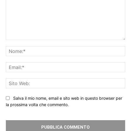
Commento:
No
Ema
Sit
We
Salva il mio nome, email e sito web in questo browser per
la prossima volta che commento.