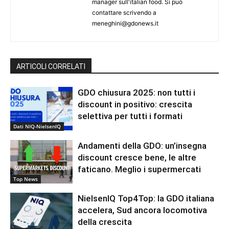
manager sull'italian food. Si può
contattare scrivendo a
meneghini@gdonews.it
ARTICOLI CORRELATI
GDO chiusura 2025: non tutti i
discount in positivo: crescita
selettiva per tutti i formati
Dati NIQ-NielsenIQ
Andamenti della GDO: un’insegna
discount cresce bene, le altre
faticano. Meglio i supermercati
Top News
NielsenIQ Top4Top: la GDO italiana
accelera, Sud ancora locomotiva
della crescita