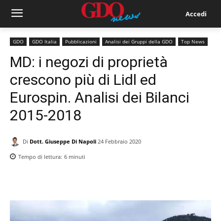
Accedi
GDO
GDO Italia
Pubblicazioni
Analisi dei Gruppi della GDO
Top News
MD: i negozi di proprietà
crescono più di Lidl ed
Eurospin. Analisi dei Bilanci
2015-2018
Di
Dott. Giuseppe Di Napoli
24 Febbraio 2020
Tempo di lettura:
6
minuti