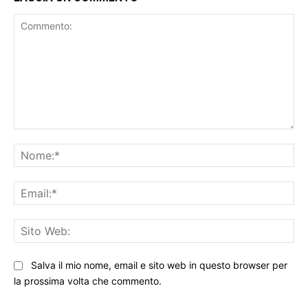
Commento:
No
Ema
Sit
We
Salva il mio nome, email e sito web in questo browser per
la prossima volta che commento.