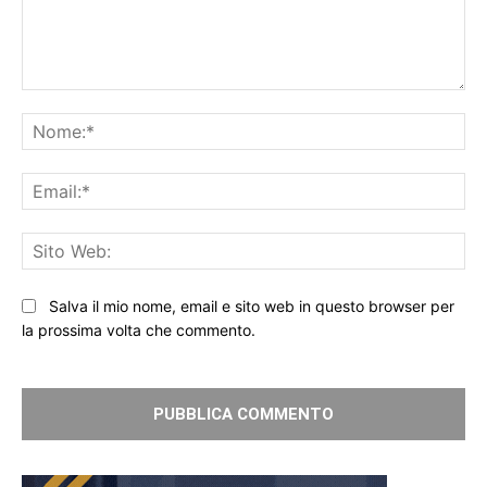
Commento:
No
Ema
Sit
We
Salva il mio nome, email e sito web in questo browser per
la prossima volta che commento.