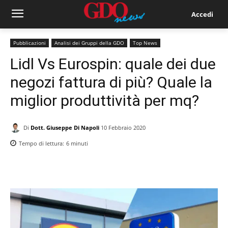
Accedi
Pubblicazioni
Analisi dei Gruppi della GDO
Top News
Lidl Vs Eurospin: quale dei due
negozi fattura di più? Quale la
miglior produttività per mq?
Di
Dott. Giuseppe Di Napoli
10 Febbraio 2020
Tempo di lettura:
6
minuti