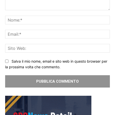
Commento:
No
Ema
Sit
We
Salva il mio nome, email e sito web in questo browser per
la prossima volta che commento.