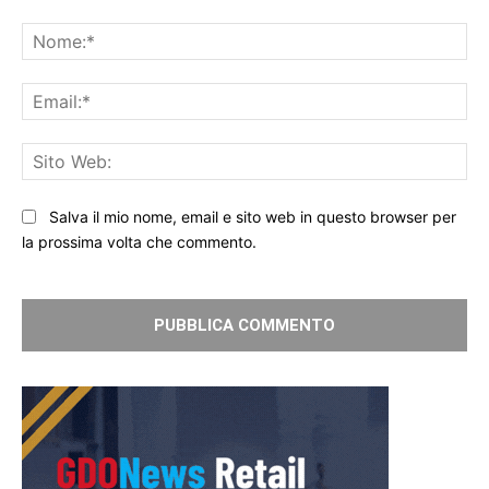
Commento:
No
Ema
Sit
We
Salva il mio nome, email e sito web in questo browser per
la prossima volta che commento.