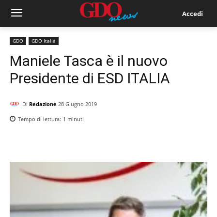
Accedi
GDO
GDO Italia
Maniele Tasca è il nuovo
Presidente di ESD ITALIA
Di
Redazione
28 Giugno 2019
Tempo di lettura:
1
minuti