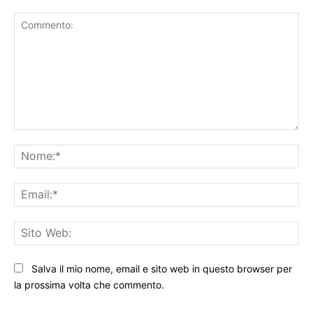
Commento:
No
Ema
Sit
We
Salva il mio nome, email e sito web in questo browser per
la prossima volta che commento.