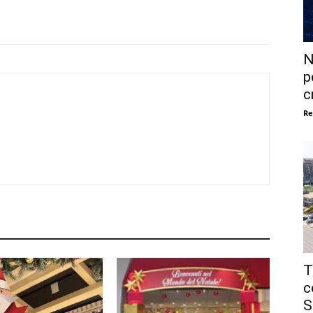
N
p
c
Re
T
c
S