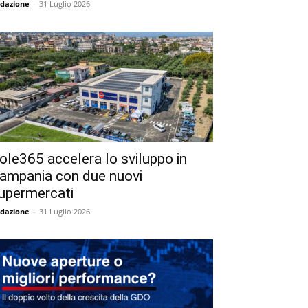
dazione
-
31 Luglio 2026
ole365 accelera lo sviluppo in
ampania con due nuovi
upermercati
dazione
-
31 Luglio 2026