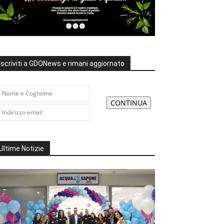
Iscriviti a GDONews e rimani aggiornato
Ultime Notizie