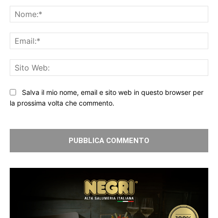
Commento:
No
Ema
Sit
We
Salva il mio nome, email e sito web in questo browser per
la prossima volta che commento.