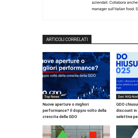
aziendali. Collabora anche
manager sull'italian food.
ARTICOLI CORRELATI
Top News
Dati NIQ-Nie
Nuove aperture o migliori
GDO chiusura
performance? Il doppio volto della
discount in 
crescita della GDO
selettiva pe