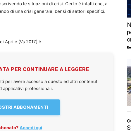
oscrivendo le situazioni di crisi. Certo è infatti che, a
ando di una crisi generale, bensì di settori specifici.
N
p
c
di Aprile (Vs 2017) è
Re
VATA PER CONTINUARE A LEGGERE
ti per avere accesso a questo ed altri contenuti
applicativi professionali.
NOSTRI ABBONAMENTI
T
c
S
abbonato?
Accedi qui