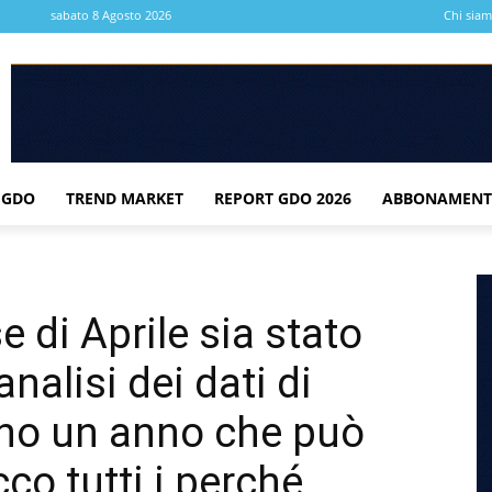
sabato 8 Agosto 2026
Chi sia
 GDO
TREND MARKET
REPORT GDO 2026
ABBONAMENT
 di Aprile sia stato
nalisi dei dati di
no un anno che può
co tutti i perché