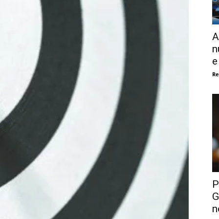
A
n
e
Re
P
G
n