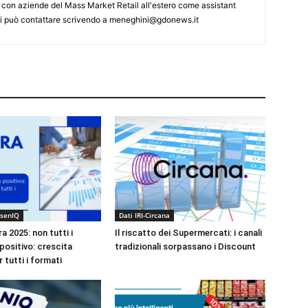
 con aziende del Mass Market Retail all'estero come assistant
 Si può contattare scrivendo a meneghini@gdonews.it
lsenIQ
Dati IRI-Circana
 2025: non tutti i
Il riscatto dei Supermercati: i canali
positivo: crescita
tradizionali sorpassano i Discount
r tutti i formati