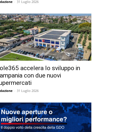
dazione
-
31 Luglio 2026
ole365 accelera lo sviluppo in
ampania con due nuovi
upermercati
dazione
-
31 Luglio 2026