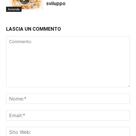
sviluppo
Aziende
LASCIA UN COMMENTO
Commento:
No
Ema
Sit