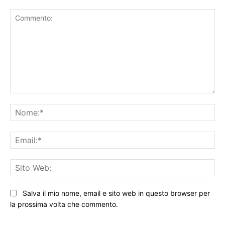
Commento:
No
Ema
Sit
We
Salva il mio nome, email e sito web in questo browser per
la prossima volta che commento.