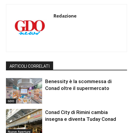
Redazione
ARTICOLI CORRELATI
Benessity è la scommessa di
Conad oltre il supermercato
GDO
Conad City di Rimini cambia
insegna e diventa Tuday Conad
Nuove Aperture