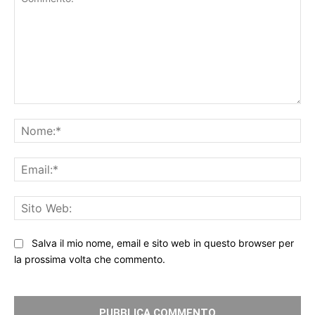
Commento:
No
Ema
Sit
We
Salva il mio nome, email e sito web in questo browser per
la prossima volta che commento.