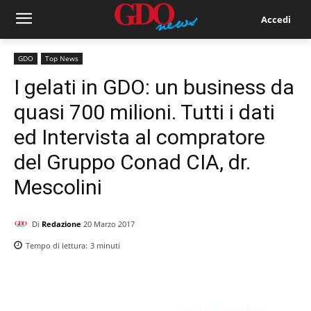
Accedi
GDO
Top News
I gelati in GDO: un business da
quasi 700 milioni. Tutti i dati
ed Intervista al compratore
del Gruppo Conad CIA, dr.
Mescolini
Di
Redazione
20 Marzo 2017
Tempo di lettura:
3
minuti