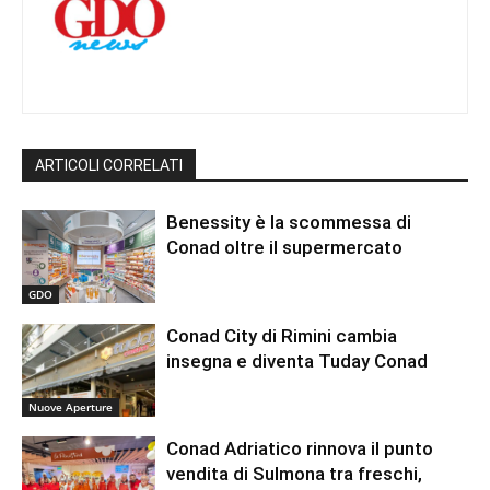
ARTICOLI CORRELATI
Benessity è la scommessa di
Conad oltre il supermercato
GDO
Conad City di Rimini cambia
insegna e diventa Tuday Conad
Nuove Aperture
Conad Adriatico rinnova il punto
vendita di Sulmona tra freschi,