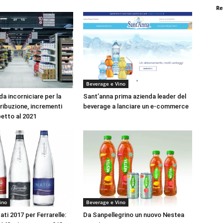
Re
Beverage e Vino
a incorniciare per la
Sant’anna prima azienda leader del
ribuzione, incrementi
beverage a lanciare un e-commerce
spetto al 2021
ino
Beverage e Vino
tati 2017 per Ferrarelle:
Da Sanpellegrino un nuovo Nestea