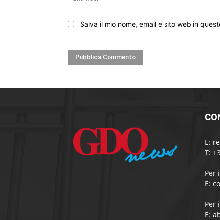
Salva il mio nome, email e sito web in que
CO
E:
r
T: +
Per 
E:
c
Per 
E:
a