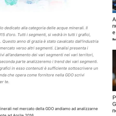
A
n
o dedicato alla categoria delle acque minerali. Il
e
d'oro. Tutti i segmenti, si vedrà in tutti i grafici,
Re
se. Questo anno di grazia è stato cavalcato dall'industria
mercato verso altri segmenti. L’analisi presenta i
ativi all’andamento dei vari segmenti nei vari territori,
 seconda parte analizzeremo i trend dei vari segmenti.
grafici in esso contenuti è sufficiente sottoscrivere un
enda che opera come fornitore nella GDO scrivi
er te.
P
G
minerali nel mercato della GDO andiamo ad analizzarne
n
ante ad Aprile 2016.