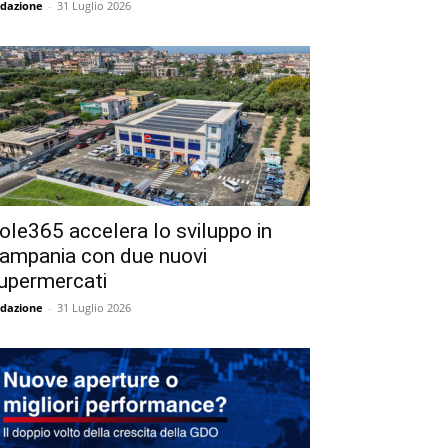
dazione
-
31 Luglio 2026
ole365 accelera lo sviluppo in
ampania con due nuovi
upermercati
dazione
-
31 Luglio 2026