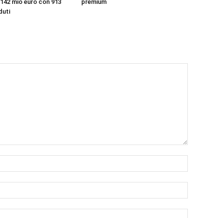
 142 mio euro con 913
premium
duti
Nome:*
Email:*
Sito