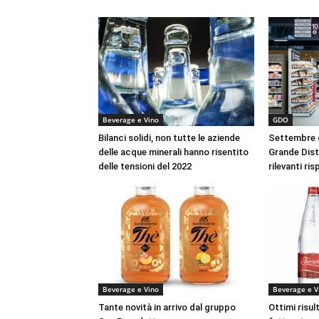
Beverage e Vino
GDO
Bilanci solidi, non tutte le aziende
Settembre d
delle acque minerali hanno risentito
Grande Dist
delle tensioni del 2022
rilevanti ri
Beverage e Vino
Beverage e V
Tante novità in arrivo dal gruppo
Ottimi risul