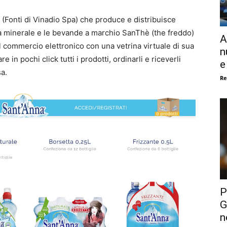
a (Fonti di Vinadio Spa) che produce e distribuisce
a minerale e le bevande a marchio SanThè (the freddo)
A
l commercio elettronico con una vetrina virtuale di sua
n
e in pochi click tutti i prodotti, ordinarli e riceverli
e
sa.
Re
P
G
n