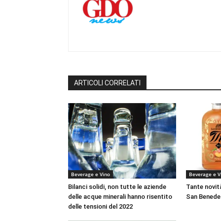
ARTICOLI CORRELATI
Beverage e Vino
Beverage e V
Bilanci solidi, non tutte le aziende
Tante novità
delle acque minerali hanno risentito
San Benede
delle tensioni del 2022