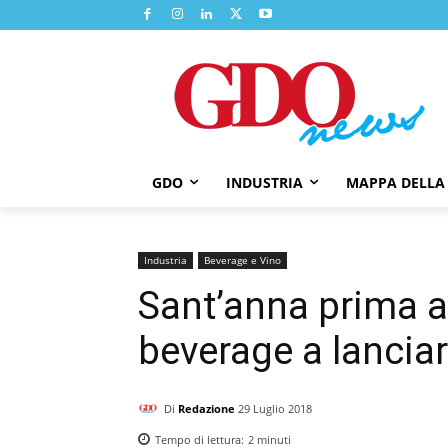
GDO
INDUSTRIA
MAPPA DELLA
Industria
Beverage e Vino
Sant’anna prima a
beverage a lanci
Di
Redazione
29 Luglio 2018
Tempo di lettura:
2
minuti