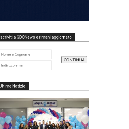
Iscriviti a GDONews e rimani aggiornato
Ultime Notizie