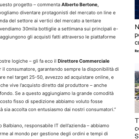
 questo progetto – commenta
Alberto Bertone,
vogliamo diventare protagonisti del mercato on line e
nda del settore ai vertici del mercato a tentare
N
 vendiamo 30mila bottiglie a settimana sui principali e-
p
aggiungono gli acquisti fatti attraverso le piattaforme
c
Re
stre logiche – gli fa eco il
Direttore Commerciale
il consumatore, garantendo sempre la disponibilità di
olare nel target 25-50, avvezzo ad acquistare online, e
che vive l’acquisto diretto dal produttore – anche
rofondo. Se a questo aggiungiamo la grande comodità
 costo fisso di spedizione abbiamo voluto fosse
à sia accolta con entusiasmo dai nostri consumatori.”
T
 Balbiano, responsabile IT dell’azienda – abbiamo
c
orme al mondo per gestione degli ordini e tempi di
S