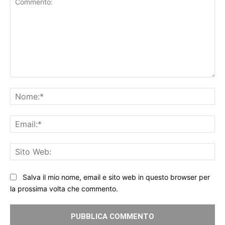
Commento:
No
Ema
Sit
We
Salva il mio nome, email e sito web in questo browser per
la prossima volta che commento.