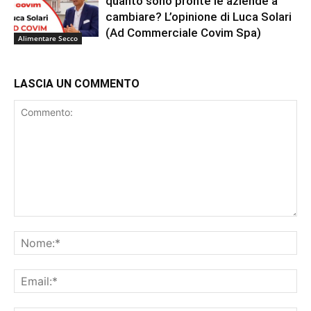
quanto sono pronte le aziende a
cambiare? L’opinione di Luca Solari
(Ad Commerciale Covim Spa)
Alimentare Secco
LASCIA UN COMMENTO
Commento:
No
Ema