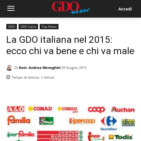
Accedi
GDO
GDO Italia
Top News
La GDO italiana nel 2015:
ecco chi va bene e chi va male
Di
Dott. Andrea Meneghini
29 Giugno 2015
Tempo di lettura:
1
minuti