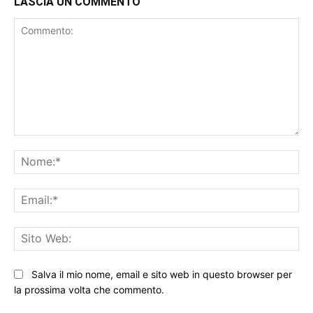
LASCIA UN COMMENTO
Commento:
No
Ema
Sit
We
Salva il mio nome, email e sito web in questo browser per
la prossima volta che commento.