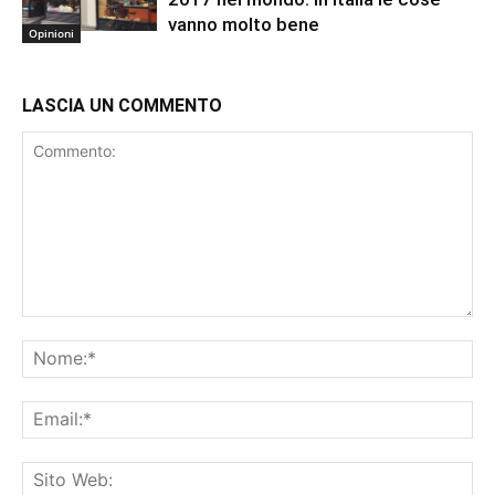
vanno molto bene
Opinioni
LASCIA UN COMMENTO
Commento:
No
Ema
Sit