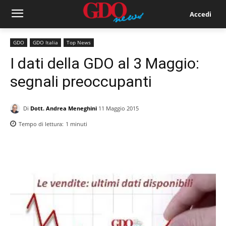
Accedi
GDO
GDO Italia
Top News
I dati della GDO al 3 Maggio:
segnali preoccupanti
Di
Dott. Andrea Meneghini
11 Maggio 2015
Tempo di lettura:
1
minuti