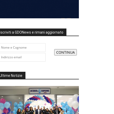
Iscriviti a GDONews e rimani aggiornato
Ultime Notizie