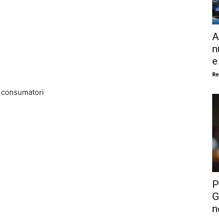
A
n
e
Re
i consumatori
P
G
n