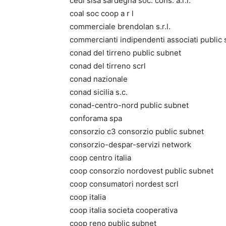
cedi sisa sardegna soc. cons. a.r.l.
coal soc coop a r l
commerciale brendolan s.r.l.
commercianti indipendenti associati public
conad del tirreno public subnet
conad del tirreno scrl
conad nazionale
conad sicilia s.c.
conad-centro-nord public subnet
conforama spa
consorzio c3 consorzio public subnet
consorzio-despar-servizi network
coop centro italia
coop consorzio nordovest public subnet
coop consumatori nordest scrl
coop italia
coop italia societa cooperativa
coop reno public subnet