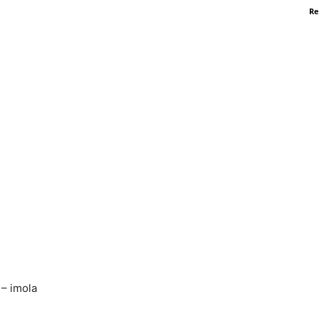
Re
 – imola