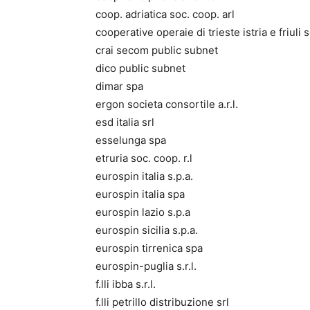
coop. adriatica soc. coop. arl
cooperative operaie di trieste istria e friuli
crai secom public subnet
dico public subnet
dimar spa
ergon societa consortile a.r.l.
esd italia srl
esselunga spa
etruria soc. coop. r.l
eurospin italia s.p.a.
eurospin italia spa
eurospin lazio s.p.a
eurospin sicilia s.p.a.
eurospin tirrenica spa
eurospin-puglia s.r.l.
f.lli ibba s.r.l.
f.lli petrillo distribuzione srl