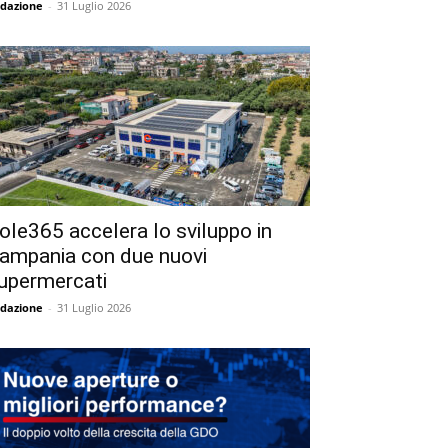
dazione
-
31 Luglio 2026
ole365 accelera lo sviluppo in
ampania con due nuovi
upermercati
dazione
-
31 Luglio 2026