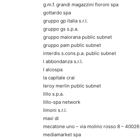
g.m.f. grandi magazzini fioroni spa
gottardo spa
gruppo gp italia s.r.l.
gruppo gs s.p.a.
gruppo maiorana public subnet
gruppo pam public subnet
interdis s.cons.p.a. public subnet
l abbondanza s.r.l.
l alcospa
la capitale crai
leroy merlin public subnet
lillo s.p.a.
lillo-spa network
limoni s.r.l.
maxi di
mecatone uno – via molino rosso 8 – 40026
mediamarket spa