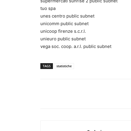
supermercati sunrise 2 public subnet
tuo spa
unes centro public subnet
unicomm public subnet
unicoop firenze s.c.r.l.
unieuro public subnet
vega soc. coop. a.r.l. public subnet
TAGS
statistiche