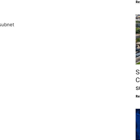
Re
 subnet
S
C
s
Re