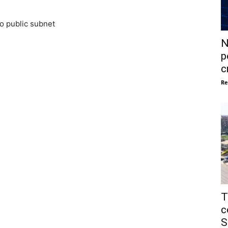
 so public subnet
N
p
c
Re
T
c
S