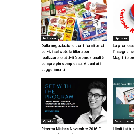
Industria
Opinioni
Dalla negoziazione con i fornitori ai
La promessa 
servizi sul web: la filiera per
l’insegname
realizzare le attività promozionali è
Magritte p
sempre più complessa. Alcuni utili
suggerimenti
Opinioni
E-commerce
Ricerca Nielsen Novembre 2016: “I
I limiti att