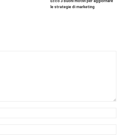
Ecco 3 buoni motivi per aggiornare
le strategie di marketing
Nome:*
Email:*