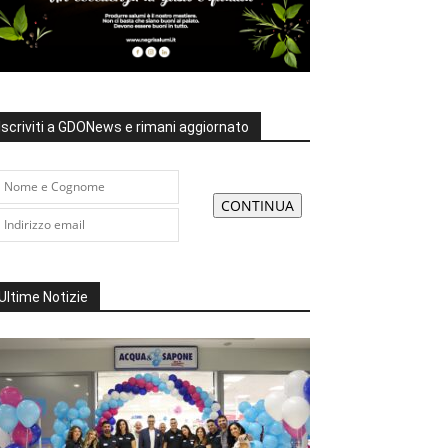
Iscriviti a GDONews e rimani aggiornato
Ultime Notizie