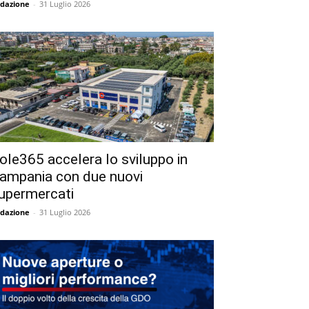
dazione
-
31 Luglio 2026
ole365 accelera lo sviluppo in
ampania con due nuovi
upermercati
dazione
-
31 Luglio 2026