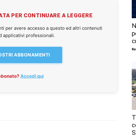
VATA PER CONTINUARE A LEGGERE
N
ti per avere accesso a questo ed altri contenuti
p
applicativi professionali.
c
Re
NOSTRI ABBONAMENTI
abbonato?
Accedi qui
T
c
S