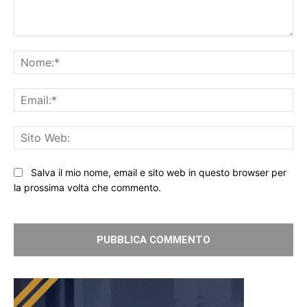
Commento:
No
Ema
Sit
We
Salva il mio nome, email e sito web in questo browser per
la prossima volta che commento.