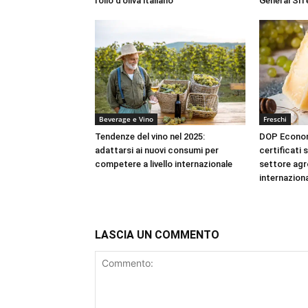
l’olio d’oliva italiano
General Srl 
Beverage e Vino
Freschi
Tendenze del vino nel 2025:
DOP Econom
adattarsi ai nuovi consumi per
certificati
competere a livello internazionale
settore agr
internazion
LASCIA UN COMMENTO