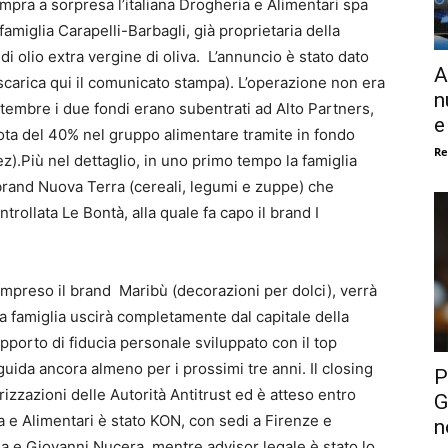
mpra a sorpresa l’italiana Drogheria e Alimentari spa
famiglia Carapelli-Barbagli, già proprietaria della
i olio extra vergine di oliva. L’annuncio è stato dato
A
carica qui il comunicato stampa). L’operazione non era
n
ettembre i due fondi erano subentrati ad Alto Partners,
e
ta del 40% nel gruppo alimentare tramite in fondo
Re
eez).Più nel dettaglio, in uno primo tempo la famiglia
 brand Nuova Terra (cereali, legumi e zuppe) che
ntrollata Le Bontà, alla quale fa capo il brand I
compreso il brand Maribù (decorazioni per dolci), verrà
la famiglia uscirà completamente dal capitale della
apporto di fiducia personale sviluppato con il top
ida ancora almeno per i prossimi tre anni. Il closing
P
izzazioni delle Autorità Antitrust ed è atteso entro
G
a e Alimentari è stato KON, con sedi a Firenze e
n
a e Giovanni Nucera, mentre advisor legale è stato lo