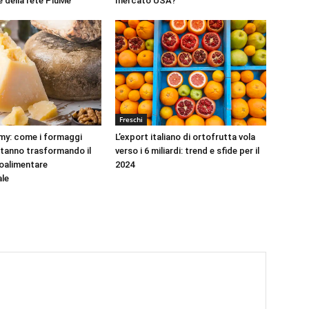
e della rete PiùMè
mercato USA?
Freschi
y: come i formaggi
L’export italiano di ortofrutta vola
 stanno trasformando il
verso i 6 miliardi: trend e sfide per il
oalimentare
2024
ale