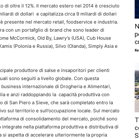
o di oltre il 12%. Il mercato estero nel 2014 è cresciuto
liardi di dollari e capitalizza circa 9 miliardi di dollari
è presente nel mercato retail, foodservice e industria.
N
ra con un portafglio di brand che sono leader di
p
 come McCormick, Old By, Lawry’s (USA), Cub House
c
amis (Polonia e Russia), Silvo (Olanda), Simply Asia e
Re
ipale produttore di salse e insaporitori per clienti
ali sono seguiti a livello globale. Con questa
business internazionale di Drogheria e Alimentari,
a e anzi raddoppiando la capacità produttiva con
 di San Piero a Sieve, che sarà completato entro la
vo sul territorio e sull’occupazione locale. Sul mercato
iattaforma di consolidamento del mercato, poiché sono
T
integrate nella piattaforma produttiva e distributiva di
c
S
a si aspetta di accelerare ulteriormente la propria