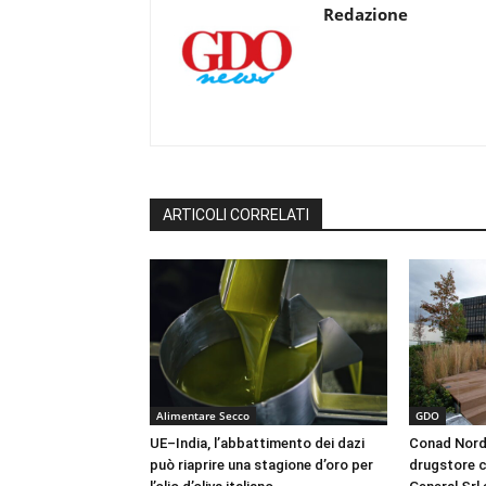
Redazione
ARTICOLI CORRELATI
Alimentare Secco
GDO
UE–India, l’abbattimento dei dazi
Conad Nord 
può riaprire una stagione d’oro per
drugstore c