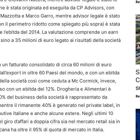
Re
ne è stata originata ed eseguita da CP Advisors, con
o Mazzotta e Marco Garro, mentre advisor legale è stato
 il perimetro ridotto come spiegato più sopra) è stata
olte l’ebitda del 2014. La valutazione comprende un earn
ino a 35 milioni di euro legato ai risultati della società
un fatturato consolidato di circa 60 milioni di euro
S
 dall’export in oltre 60 Paesi del mondo, e con un ebitda
C
ato della società così come ceduta a Mc Cormick, invece,
s
orso con un ebitda del 12%. Drogheria e Alimentari è
Re
 60% del business della società è rappresentato da
entre il rimanente 40% è generato nel private label, in
butive italiane e anche alcune estere. Negli ultimi 10
 giro d’affari a doppia cifra sia nel mercato retail sia in
cana ha oltre il 95% di quota di mercato in Italia.