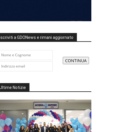
Iscriviti a GDONews e rimani aggiornato
Ultime Notizie