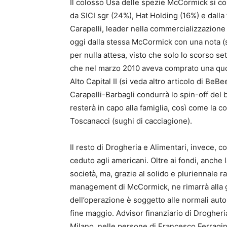
Il colosso Usa delle spezie McCormick si co
da SICI sgr (24%), Hat Holding (16%) e dalla 
Carapelli, leader nella commercializzazione d
oggi dalla stessa McCormick con una nota (s
per nulla attesa, visto che solo lo scorso s
che nel marzo 2010 aveva comprato una quo
Alto Capital II (si veda altro articolo di BeB
Carapelli-Barbagli condurrà lo spin-off del
resterà in capo alla famiglia, così come la co
Toscanacci (sughi di cacciagione).
Il resto di Drogheria e Alimentari, invece, 
ceduto agli americani. Oltre ai fondi, anche 
società, ma, grazie al solido e pluriennale r
management di McCormick, ne rimarrà alla gu
dell’operazione è soggetto alle normali autor
fine maggio. Advisor finanziario di Drogheri
Milano, nelle persone di Francesco Ferragin