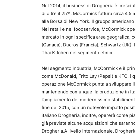
Nel 2014, il business di Drogheria è cresciut
di oltre il 25%. McCormick fattura circa 4,5 mi
alla Borsa di New York. Il gruppo americano 
Nel retail e nel foodservice, McCormick ope
mercato in ogni specifica area geografica,
(Canada), Ducros (Francia), Schwartz (UK), K
Thai Kitchen nel segmento etnico.
Nel segmento industria, McCormick è il princ
come McDonald, Frito Lay (Pepsi) e KFC, i qu
operazione McCormick punta a sviluppare il 
mantenendo comunque la produzione in Itali
l’ampliamento del modernissimo stabilimento
fine del 2015, con un notevole impatto positi
italiano Drogheria, inoltre, opererà come p
già previste alcune acquisizioni che saranno 
Drogheria.A livello internazionale, Drogheri