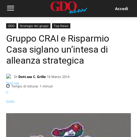
Accedi
GDO
Strategie dei gruppi
Top News
Gruppo CRAI e Risparmio
Casa siglano un’intesa di
alleanza strategica
Di
Dott.ssa C. Grillo
16 Marzo 2014
Tempo di lettura:
1
minuti