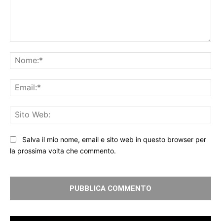
Commento:
No
Ema
Sit
We
Salva il mio nome, email e sito web in questo browser per
la prossima volta che commento.