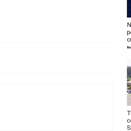
N
p
c
Re
T
c
S