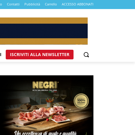
mo
Contatti
Pubblicità
Carrello
ACCESSO ABBONATI
I
ISCRIVITI ALLA NEWSLETTER