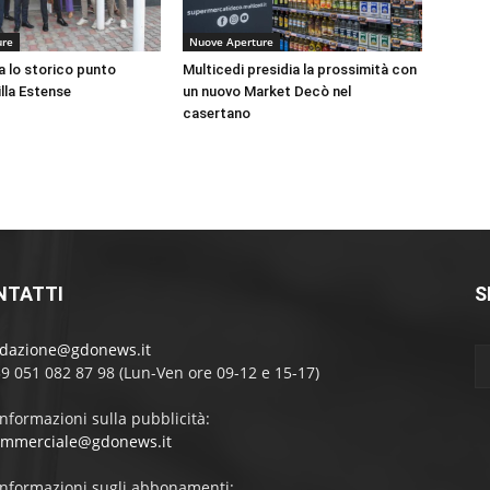
ure
Nuove Aperture
a lo storico punto
Multicedi presidia la prossimità con
illa Estense
un nuovo Market Decò nel
casertano
NTATTI
S
edazione@gdonews.it
39 051 082 87 98 (Lun-Ven ore 09-12 e 15-17)
informazioni sulla pubblicità:
ommerciale@gdonews.it
informazioni sugli abbonamenti: