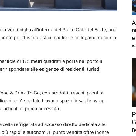
A
n
 a Ventimiglia all’interno del Porto Cala del Forte, una
e
nente per flussi turistici, nautica e collegamenti con la
Re
rficie di 175 metri quadrati e porta nel porto il
 rispondere alle esigenze di residenti, turisti,
Food & Drink To Go, con prodotti freschi, pronti al
inamica. A scaffale trovano spazio insalate, wrap,
 e articoli di prima necessità.
P
G
la cella refrigerata ad accesso diretto dedicata alle
n
più rapidi e autonomi. Il punto vendita offre inoltre