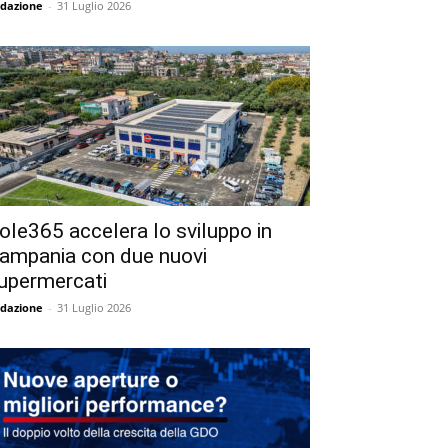
dazione
-
31 Luglio 2026
ole365 accelera lo sviluppo in
ampania con due nuovi
upermercati
dazione
-
31 Luglio 2026