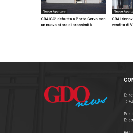
Nuove Aperture
Nuove Apert
CRAIGO! debutta a Porto Cervo con
CRAI rinnov
un nuovo store di prossimità
vendita di V
CO
E:
r
T: +
Per 
E:
c
Per 