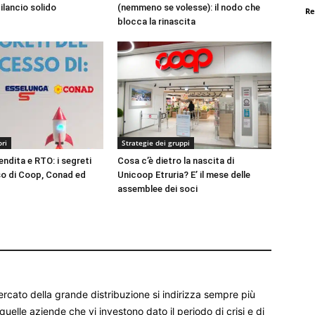
ilancio solido
(nemmeno se volesse): il nodo che
Re
blocca la rinascita
ori
Strategie dei gruppi
endita e RTO: i segreti
Cosa c’è dietro la nascita di
o di Coop, Conad ed
Unicoop Etruria? E’ il mese delle
assemblee dei soci
rcato della grande distribuzione si indirizza sempre più
uelle aziende che vi investono dato il periodo di crisi e di