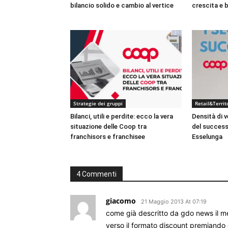
bilancio solido e cambio al vertice
crescita e b
Strategie dei gruppi
Retail&Territ
Bilanci, utili e perdite: ecco la vera
Densità di v
situazione delle Coop tra
del success
franchisors e franchisee
Esselunga
4 Commenti
giacomo
21 Maggio 2013 At 07:19
come già descritto da gdo news il me
verso il formato discount premiando q