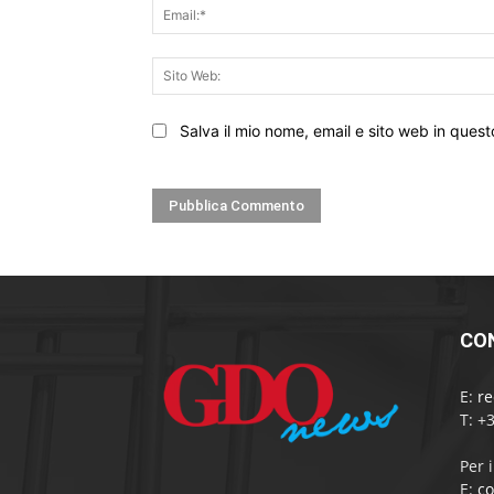
Salva il mio nome, email e sito web in que
CO
E:
r
T: +
Per 
E:
c