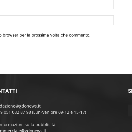
Email:*
Sito
Web:
sto browser per la prossima volta che commento.
NTATTI
S
edazione@gdonews.it
39 051 082 87 98 (Lun-Ven ore 09-12 e 15-17)
informazioni sulla pubblicità:
ommerciale@gdonews.it