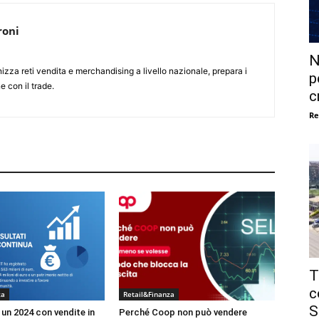
roni
N
nizza reti vendita e merchandising a livello nazionale, prepara i
p
e con il trade.
c
Re
T
c
za
Retail&Finanza
S
un 2024 con vendite in
Perché Coop non può vendere