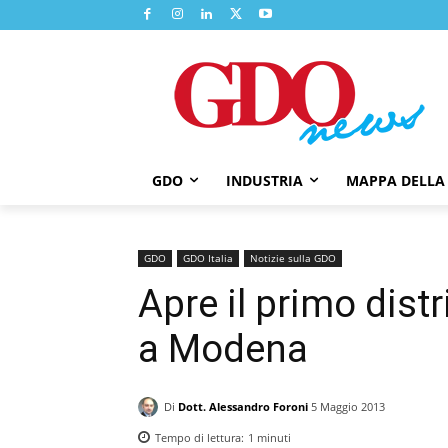
GDO
INDUSTRIA
MAPPA DELLA
GDO
GDO Italia
Notizie sulla GDO
Apre il primo dist
a Modena
Di
Dott. Alessandro Foroni
5 Maggio 2013
Tempo di lettura:
1
minuti