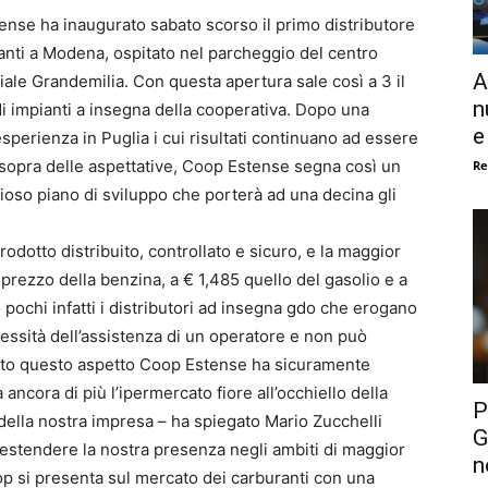
nse ha inaugurato sabato scorso il primo distributore
anti a Modena, ospitato nel parcheggio del centro
A
le Grandemilia. Con questa apertura sale così a 3 il
n
 impianti a insegna della cooperativa. Dopo una
e
esperienza in Puglia i cui risultati continuano ad essere
 sopra delle aspettative, Coop Estense segna così un
Re
ioso piano di sviluppo che porterà ad una decina gli
rodotto distribuito, controllato e sicuro, e la maggior
 prezzo della benzina, a € 1,485 quello del gasolio e a
ono pochi infatti i distributori ad insegna gdo che erogano
essità dell’assistenza di un operatore e non può
otto questo aspetto Coop Estense ha sicuramente
 ancora di più l’ipermercato fiore all’occhiello della
P
della nostra impresa – ha spiegato Mario Zucchelli
G
estendere la nostra presenza negli ambiti di maggior
n
p si presenta sul mercato dei carburanti con una