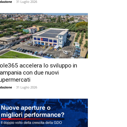
dazione
-
31 Luglio 2026
ole365 accelera lo sviluppo in
ampania con due nuovi
upermercati
dazione
-
31 Luglio 2026