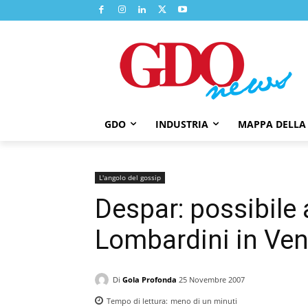
GDO
INDUSTRIA
MAPPA DELLA
L'angolo del gossip
Despar: possibile 
Lombardini in Ve
Di
Gola Profonda
25 Novembre 2007
Tempo di lettura:
meno di un
minuti