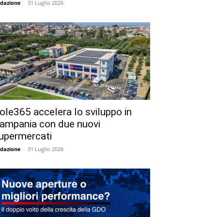
dazione
-
31 Luglio 2026
ole365 accelera lo sviluppo in
ampania con due nuovi
upermercati
dazione
-
31 Luglio 2026