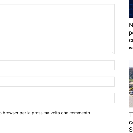
N
p
c
Re
Nome:*
Email:*
Sito
Web:
sto browser per la prossima volta che commento.
T
c
S