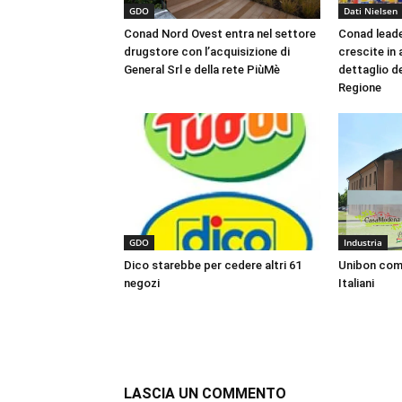
GDO
Dati Nielsen
Conad Nord Ovest entra nel settore
Conad leade
drugstore con l’acquisizione di
crescite in 
General Srl e della rete PiùMè
dettaglio d
Regione
GDO
Industria
Dico starebbe per cedere altri 61
Unibon comp
negozi
Italiani
LASCIA UN COMMENTO