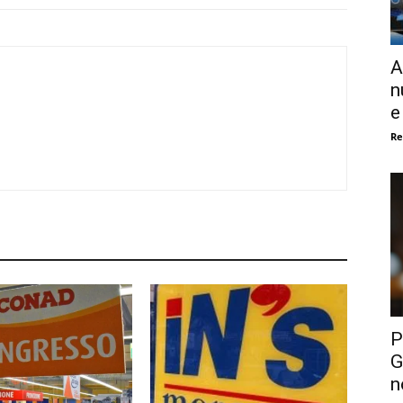
A
n
e
Re
P
G
n