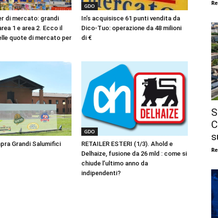
Re
GDO
r di mercato: grandi
In’s acquisisce 61 punti vendita da
area 1 e area 2. Ecco il
Dico-Tuo: operazione da 48 milioni
elle quote di mercato per
di €
S
C
GDO
s
ra Grandi Salumifici
RETAILER ESTERI (1/3). Ahold e
Re
Delhaize, fusione da 26 mld : come si
chiude l’ultimo anno da
indipendenti?