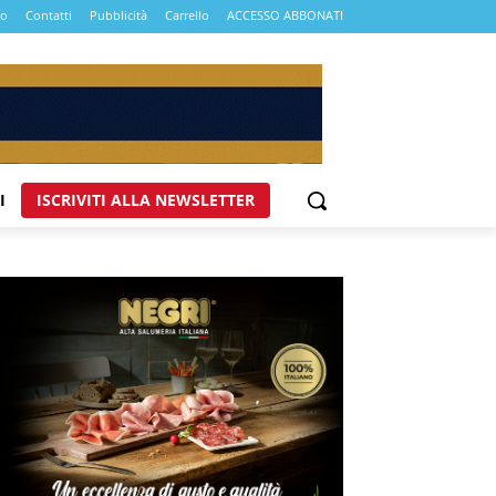
mo
Contatti
Pubblicità
Carrello
ACCESSO ABBONATI
I
ISCRIVITI ALLA NEWSLETTER