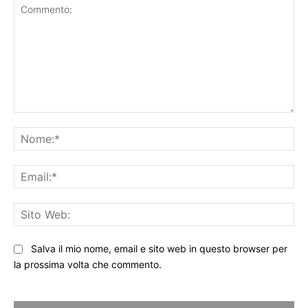
Commento:
No
Ema
Sit
We
Salva il mio nome, email e sito web in questo browser per
la prossima volta che commento.