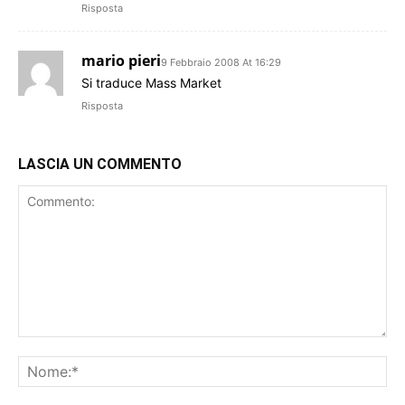
Risposta
mario pieri
9 Febbraio 2008 At 16:29
Si traduce Mass Market
Risposta
LASCIA UN COMMENTO
Commento:
No