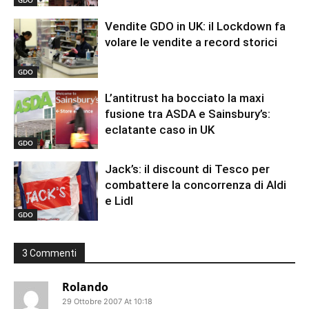
GDO
Vendite GDO in UK: il Lockdown fa
volare le vendite a record storici
GDO
L’antitrust ha bocciato la maxi
fusione tra ASDA e Sainsbury’s:
eclatante caso in UK
GDO
Jack’s: il discount di Tesco per
combattere la concorrenza di Aldi
e Lidl
GDO
3 Commenti
Rolando
29 Ottobre 2007 At 10:18