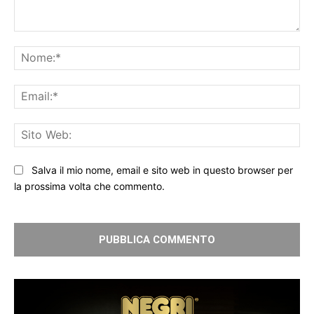
Commento:
No
Ema
Sit
We
Salva il mio nome, email e sito web in questo browser per
la prossima volta che commento.