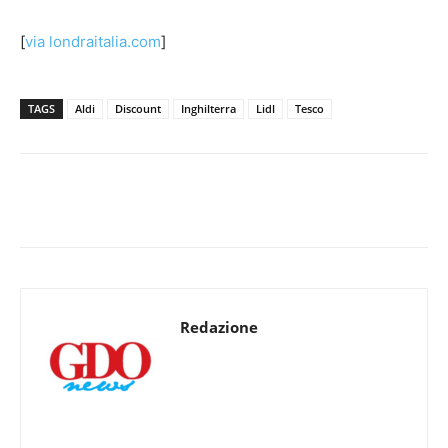
[
via londraitalia.com
]
TAGS
Aldi
Discount
Inghilterra
Lidl
Tesco
Redazione