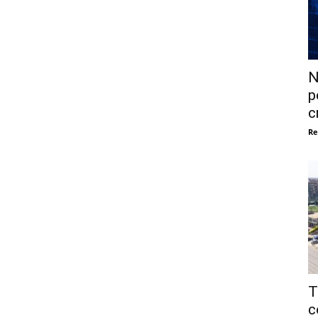
N
p
c
Re
T
c