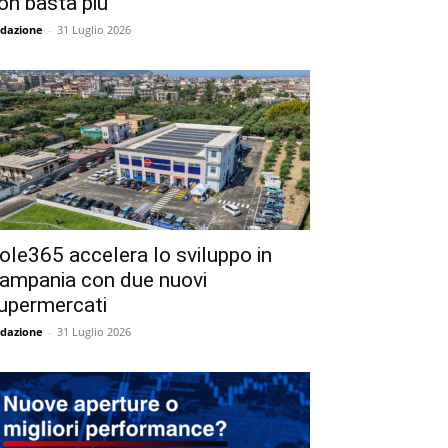
on basta più
dazione
-
31 Luglio 2026
ole365 accelera lo sviluppo in
ampania con due nuovi
upermercati
dazione
-
31 Luglio 2026