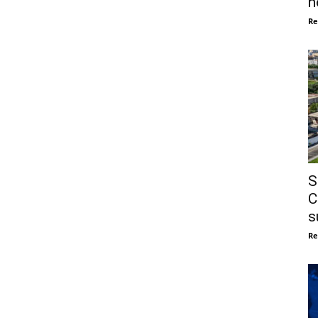
n
Re
S
C
s
Re