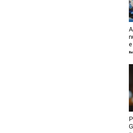
A
n
e
Re
P
G