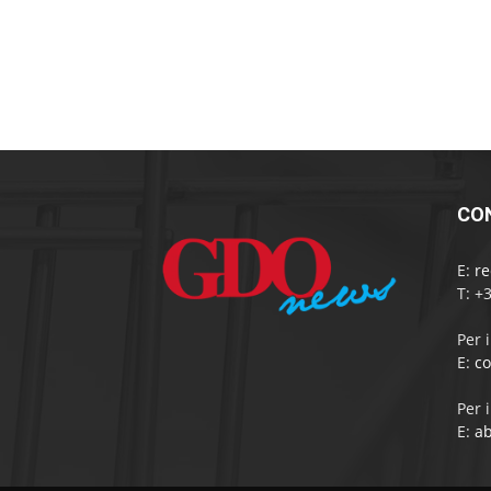
CO
E:
r
T: +
Per 
E:
c
Per 
E:
a