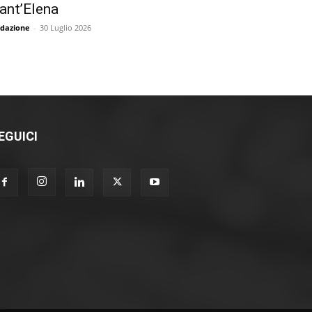
ant’Elena
dazione
-
30 Luglio 2026
EGUICI