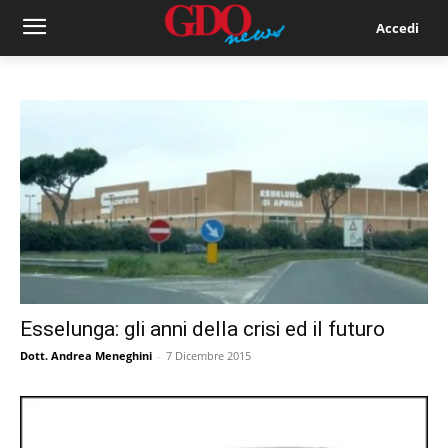
Accedi
Esselunga: gli anni della crisi ed il futuro
Dott. Andrea Meneghini
-
7 Dicembre 2015