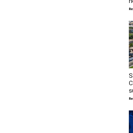
n
Re
S
C
s
Re