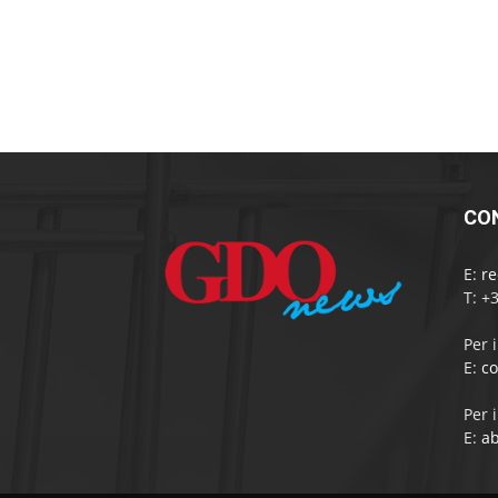
CO
E:
r
T: +
Per 
E:
c
Per 
E:
a