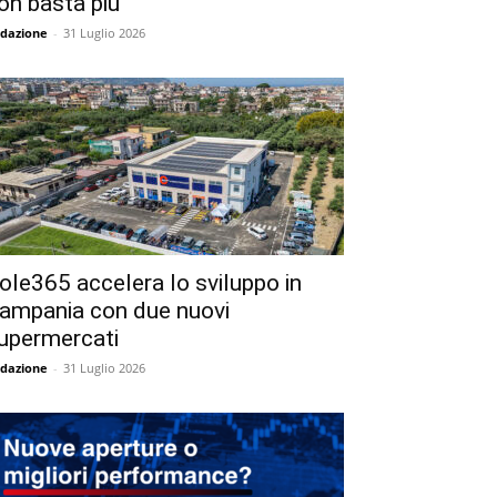
on basta più
dazione
-
31 Luglio 2026
ole365 accelera lo sviluppo in
ampania con due nuovi
upermercati
dazione
-
31 Luglio 2026