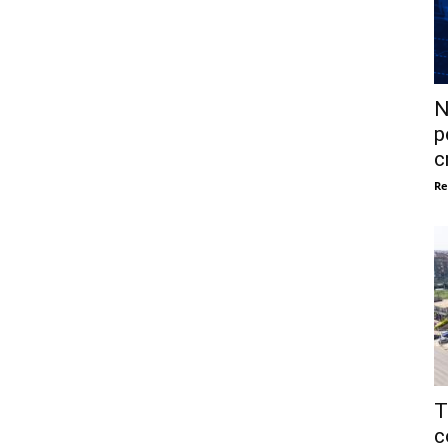
N
p
c
Re
T
c