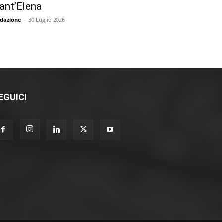
ant’Elena
dazione
-
30 Luglio 2026
EGUICI