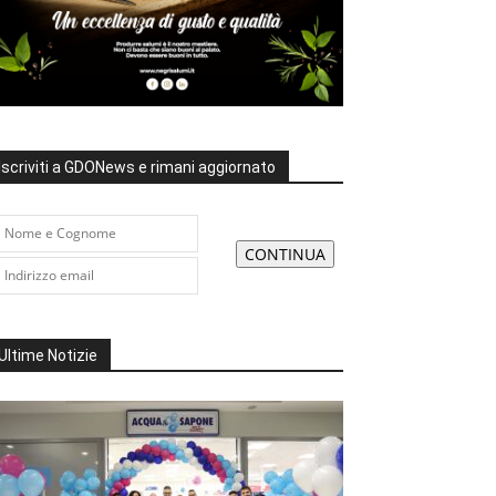
Iscriviti a GDONews e rimani aggiornato
Ultime Notizie