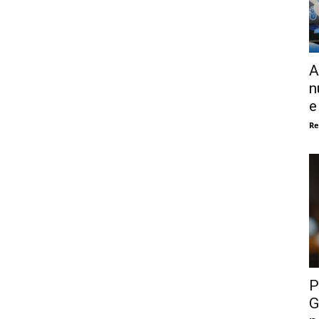
A
n
e
Re
P
G