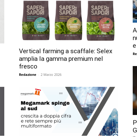
A
n
e
Vertical farming a scaffale: Selex
Re
amplia la gamma premium nel
fresco
Redazione
-
2 Marzo 2026
P
G