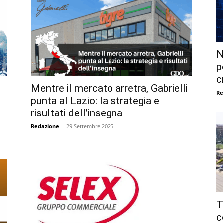
N
p
c
Mentre il mercato arretra, Gabrielli
Re
punta al Lazio: la strategia e
risultati dell’insegna
Redazione
-
29 Settembre 2025
T
c