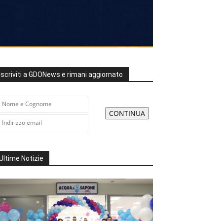
Iscriviti a GDONews e rimani aggiornato
Ultime Notizie