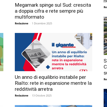
n
Megamark spinge sul Sud: crescita
Re
a doppia cifra e rete sempre più
multiformato
Redazione
-
1 Dicembre 2025
S
C
s
Un anno di equilibrio instabile per
Re
Rialto: rete in espansione mentre la
redditività arretra
Redazione
-
13 Ottobre 2025