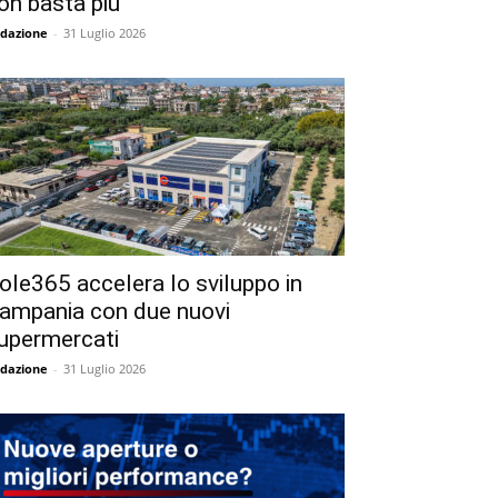
on basta più
dazione
-
31 Luglio 2026
ole365 accelera lo sviluppo in
ampania con due nuovi
upermercati
dazione
-
31 Luglio 2026