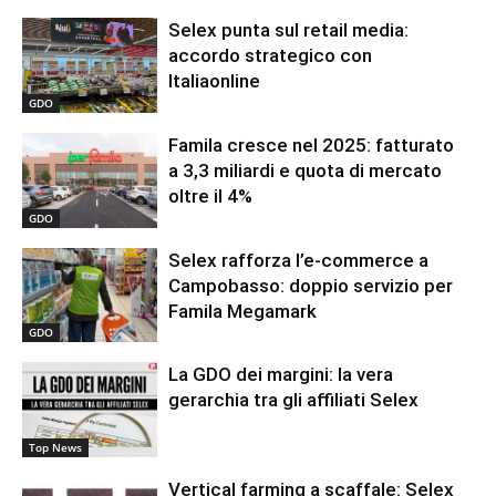
Selex punta sul retail media:
accordo strategico con
Italiaonline
GDO
Famila cresce nel 2025: fatturato
a 3,3 miliardi e quota di mercato
oltre il 4%
GDO
Selex rafforza l’e-commerce a
Campobasso: doppio servizio per
Famila Megamark
GDO
La GDO dei margini: la vera
gerarchia tra gli affiliati Selex
Top News
Vertical farming a scaffale: Selex