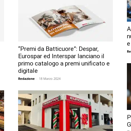
A
n
e
“Premi da Batticuore”: Despar,
Re
Eurospar ed Interspar lanciano il
primo catalogo a premi unificato e
digitale
Redazione
-
18 Marzo 2024
P
G