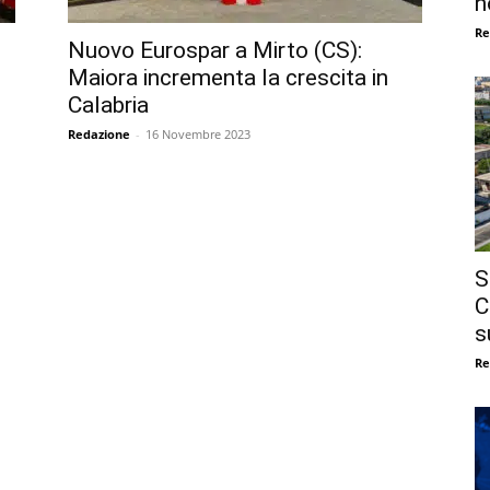
n
Re
Nuovo Eurospar a Mirto (CS):
Maiora incrementa la crescita in
Calabria
Redazione
-
16 Novembre 2023
S
C
s
Re