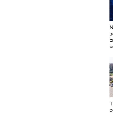
N
p
c
Re
T
c