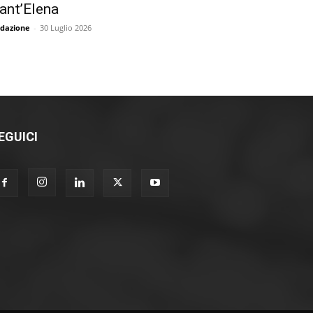
ant’Elena
dazione
-
30 Luglio 2026
EGUICI