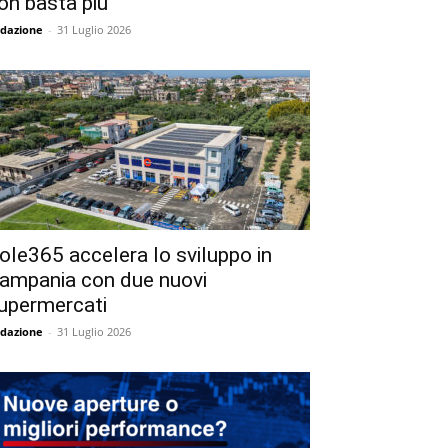
on basta più
dazione
-
31 Luglio 2026
ole365 accelera lo sviluppo in
ampania con due nuovi
upermercati
dazione
-
31 Luglio 2026