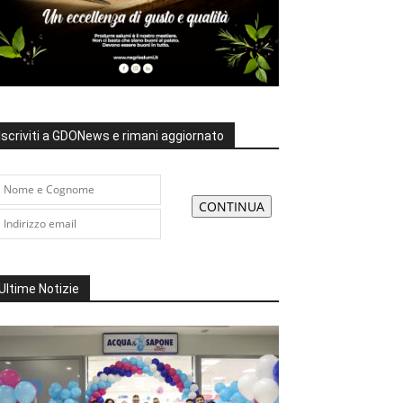
Iscriviti a GDONews e rimani aggiornato
Ultime Notizie