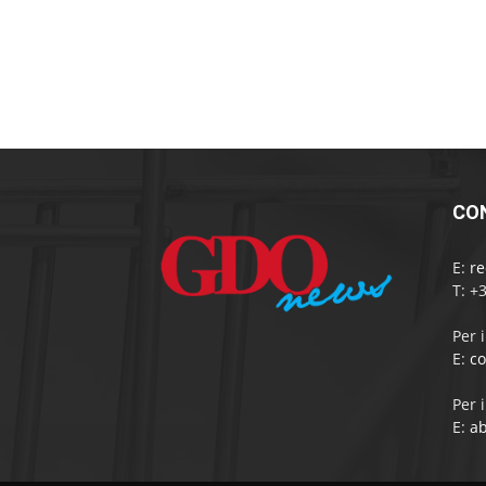
CO
E:
r
T: +
Per 
E:
c
Per 
E:
a