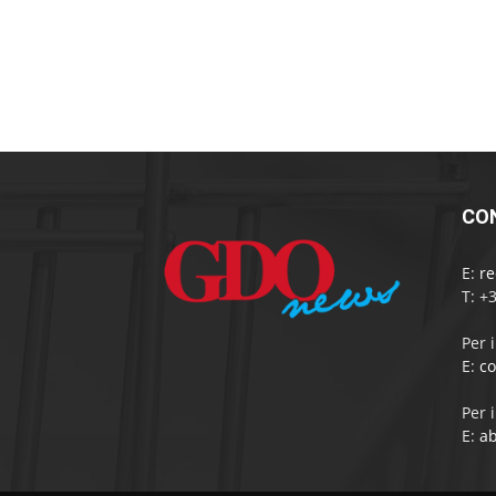
CO
E:
r
T: +
Per 
E:
c
Per 
E:
a