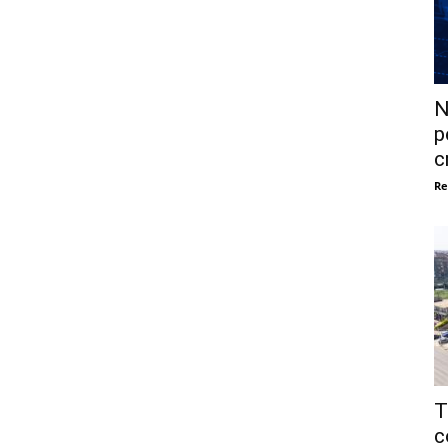
N
p
c
Re
T
c