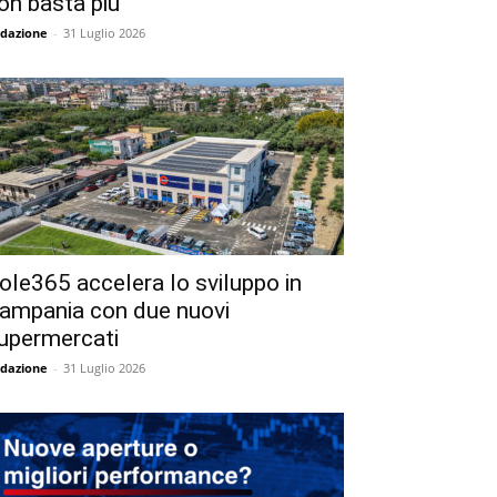
on basta più
dazione
-
31 Luglio 2026
ole365 accelera lo sviluppo in
ampania con due nuovi
upermercati
dazione
-
31 Luglio 2026