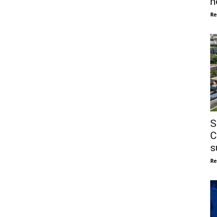
n
Re
S
C
s
Re