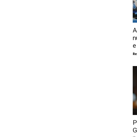
A
n
e
Re
P
G