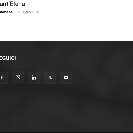
ant’Elena
dazione
-
30 Luglio 2026
EGUICI