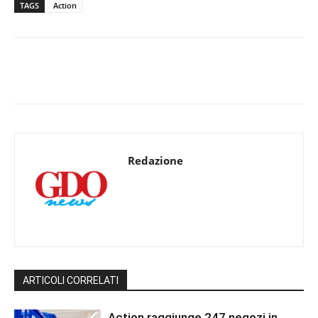
TAGS
Action
Redazione
ARTICOLI CORRELATI
Action raggiunge 247 negozi in