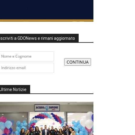
Iscriviti a GDONews e rimani aggiornato
Ultime Notizie