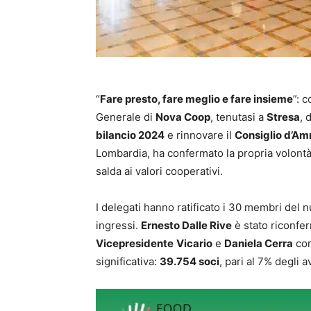
“
Fare presto, fare meglio e fare insieme
”: 
Generale di
Nova Coop
, tenutasi a
Stresa
, 
bilancio 2024
e rinnovare il
Consiglio d’Am
Lombardia, ha confermato la propria volontà 
salda ai valori cooperativi.
I delegati hanno ratificato i 30 membri del 
ingressi.
Ernesto Dalle Rive
è stato riconfe
Vicepresidente
Vicario
e
Daniela Cerra
co
significativa:
39.754 soci
, pari al 7% degli a