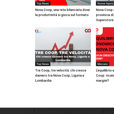
Top News
Nuove Apert
Nova Coop, una rete bilanciata dove
Nova Coop r
la produttività si gioca sul formato
provincia di
Superstore
Top News
Mercato
Tre Coop, tre velocità: chi cresce
L’equilibri
davvero tra Nova Coop, Liguria e
Coop: ricavi
Lombardia
margini?