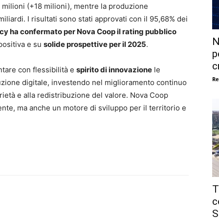
 milioni (+18 milioni), mentre la produzione
iardi. I risultati sono stati approvati con il 95,68% dei
y ha confermato per Nova Coop il rating pubblico
N
positiva e su
solide prospettive per il 2025
.
p
c
ntare con flessibilità e
spirito di innovazione
le
Re
oluzione digitale, investendo nel miglioramento continuo
ietà e alla redistribuzione del valore. Nova Coop
nte, ma anche un motore di sviluppo per il territorio e
T
c
S