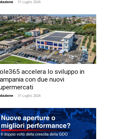
dazione
-
31 Luglio 2026
ole365 accelera lo sviluppo in
ampania con due nuovi
upermercati
dazione
-
31 Luglio 2026