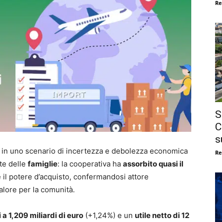
Re
S
C
s
 in uno scenario di incertezza e debolezza economica
Re
rte delle
famiglie
: la cooperativa ha
assorbito quasi il
il potere d’acquisto, confermandosi attore
alore per la comunità.
 a 1,209 miliardi di euro
(+1,24%) e un
utile netto di 12