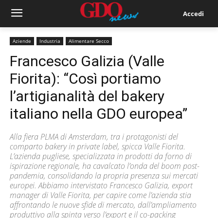
Accedi
Aziende
Industria
Alimentare Secco
Francesco Galizia (Valle
Fiorita): “Così portiamo
l’artigianalità del bakery
italiano nella GDO europea”
Alla fiera PLMA di Amsterdam, tra i protagonisti del
comparto bakery in private label, spicca Valle Fiorita.
L’azienda pugliese, specializzata in prodotti da forno di
ispirazione regionale, ha cavalcato l’onda del boom post-
pandemia, consolidando la propria presenza sui mercati
europei. Abbiamo intervistato Francesco Galizia, export
manager di Valle Fiorita, per capire come l’azienda stia
affrontando le nuove sfide di mercato, dall’ampliamento
produttivo alla spinta verso l’export e il co-packing