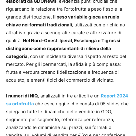
elaborati da GDONews
, evidenzia punti cruciali che
riguardano la relazione tra l’ortofrutta a peso fisso e la
grande distribuzione.
Il peso variabile gioca un ruolo
chiave nei formati tradizionali
, utilizzati come richiamo
attrattivo grazie a scenografie curate e attrezzature di
qualità.
Nel Nord-Ovest, Iperal, Esselunga e Tigros si
distinguono come rappresentanti di rilievo della
categoria
, con un’incidenza diversa rispetto al resto del
mercato. Per gli ipermercati, la sfida è più complessa:
frutta e verdura creano fidelizzazione e frequenza di
acquisto, elementi tipici del commercio di vicinato.
I numeri di NIQ
, analizzati in tre articoli e un
Report 2024
su ortofrutta
che esce oggi e che consta di 95 slides che
spiegano tutte le dinamiche delle vendite in GDO,
segmento per segmento, referenza per referenza,
analizzando le dinamiche sui prezzi, sui formati di
vendita, sui volumi di vendita per €/kg e per confezione,