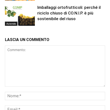
Imballaggi ortofrutticoli: perché il
riciclo chiuso di CO.N.I.P. è più
sostenibile del riuso
Aziende
LASCIA UN COMMENTO
Commento:
No
Ema